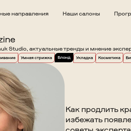
ные направления
Наши салоны
Прогр
zine
uk Studio, актуальные тренды и мнение экспе
Блонд
шивание
Умная стрижка
Укладка
Косметика
Би
Как продлить кр
избежать появл
советы эксперта