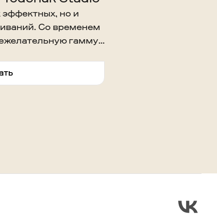
 эффектных, но и
иваний. Со временем
 нежелательную гамму
, оттенок теряет
о.
ать