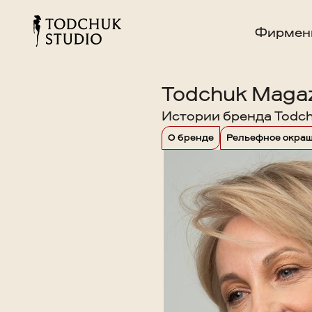
Фирмен
Todchuk Maga
Истории бренда Todch
О бренде
Рельефное окра