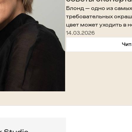
Блонд — одно из самых
требовательных окраш
цвет может уходить в
— появляется желтизна
14.03.2026
глубину и благородств
Чит
 Studio