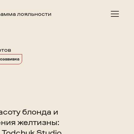
амма лояльности
ртов
озавивка
асоту блонда и
ения желтизны:
 Todchuk Studio