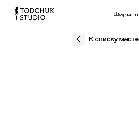
Фирмен
К списку маст