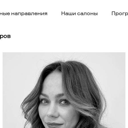
ные направления
Наши салоны
Прогр
еров