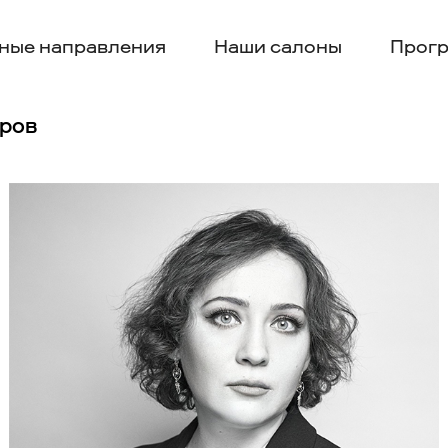
ные направления
Наши салоны
Прогр
еров