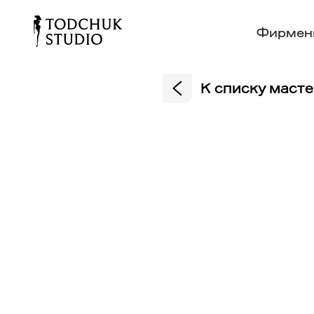
Фирмен
К списку маст